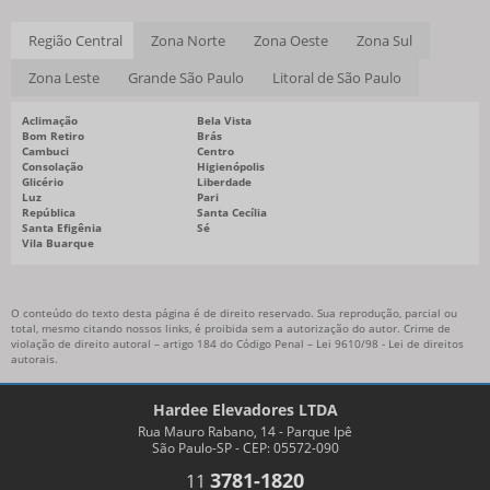
Região Central
Zona Norte
Zona Oeste
Zona Sul
Zona Leste
Grande São Paulo
Litoral de São Paulo
Aclimação
Bela Vista
Bom Retiro
Brás
Cambuci
Centro
Consolação
Higienópolis
Glicério
Liberdade
Luz
Pari
República
Santa Cecília
Santa Efigênia
Sé
Vila Buarque
O conteúdo do texto desta página é de direito reservado. Sua reprodução, parcial ou
total, mesmo citando nossos links, é proibida sem a autorização do autor. Crime de
violação de direito autoral – artigo 184 do Código Penal –
Lei 9610/98 - Lei de direitos
autorais
.
Hardee Elevadores LTDA
Rua Mauro Rabano, 14 - Parque Ipê
São Paulo-SP - CEP: 05572-090
3781-1820
11