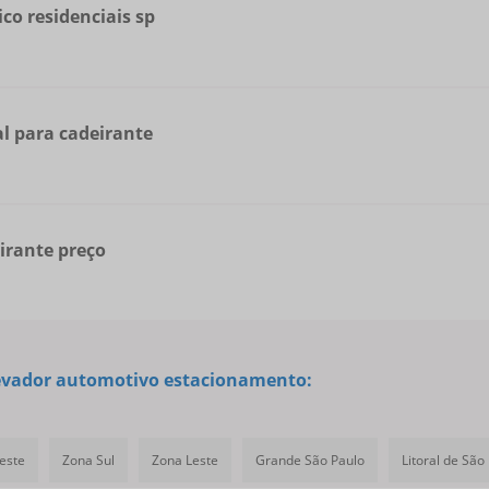
co residenciais sp
al para cadeirante
irante preço
levador automotivo estacionamento:
este
Zona Sul
Zona Leste
Grande São Paulo
Litoral de São