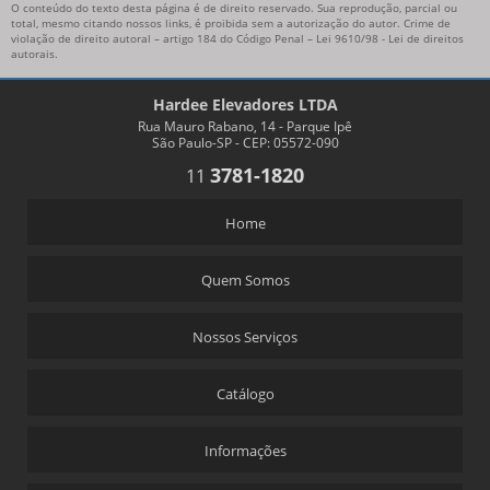
O conteúdo do texto desta página é de direito reservado. Sua reprodução, parcial ou
total, mesmo citando nossos links, é proibida sem a autorização do autor. Crime de
violação de direito autoral – artigo 184 do Código Penal –
Lei 9610/98 - Lei de direitos
autorais
.
Hardee Elevadores LTDA
Rua Mauro Rabano, 14 - Parque Ipê
São Paulo-SP - CEP: 05572-090
3781-1820
11
Home
Quem Somos
Nossos Serviços
Catálogo
Informações