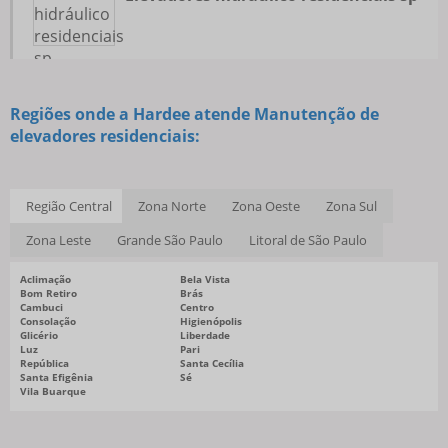
Regiões onde a Hardee atende Manutenção de
elevadores residenciais:
Região Central
Zona Norte
Zona Oeste
Zona Sul
Zona Leste
Grande São Paulo
Litoral de São Paulo
Aclimação
Bela Vista
Bom Retiro
Brás
Cambuci
Centro
Consolação
Higienópolis
Glicério
Liberdade
Luz
Pari
República
Santa Cecília
Santa Efigênia
Sé
Vila Buarque