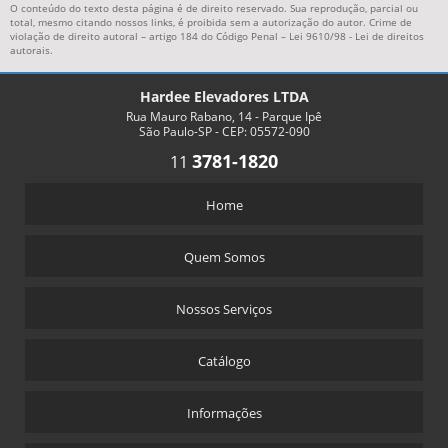
O conteúdo do texto desta página é de direito reservado. Sua reprodução, parcial ou
total, mesmo citando nossos links, é proibida sem a autorização do autor. Crime de
violação de direito autoral – artigo 184 do Código Penal –
Lei 9610/98 - Lei de direitos
autorais
.
Hardee Elevadores LTDA
Rua Mauro Rabano, 14 - Parque Ipê
São Paulo-SP - CEP: 05572-090
3781-1820
11
Home
Quem Somos
Nossos Serviços
Catálogo
Informações