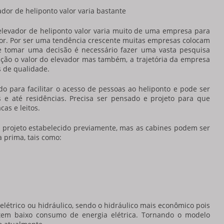
ador de heliponto valor
varia bastante
elevador de heliponto valor
varia muito de uma empresa para
aior. Por ser uma tendência crescente muitas empresas colocam
 de tomar uma decisão é necessário fazer uma vasta pesquisa
ação o valor do elevador mas também, a trajetória da empresa
s de qualidade.
do para facilitar o acesso de pessoas ao heliponto e pode ser
s e até residências. Precisa ser pensado e projeto para que
as e leitos.
 projeto estabelecido previamente, mas as cabines podem ser
a prima, tais como:
elétrico ou hidráulico, sendo o hidráulico mais econômico pois
tem baixo consumo de energia elétrica. Tornando o modelo