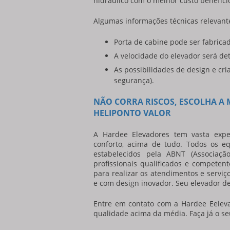
hidráulico com o melhor custo benefíci
Algumas informações técnicas relevant
Porta de cabine pode ser fabrica
A velocidade do elevador será de
As possibilidades de design e cri
segurança).
NÃO CORRA RISCOS, ESCOLHA A
HELIPONTO VALOR
A Hardee Elevadores tem vasta expe
conforto, acima de tudo. Todos os 
estabelecidos pela ABNT (Associaç
profissionais qualificados e compete
para realizar os atendimentos e servi
e com design inovador. Seu
elevador de
Entre em contato com a Hardee Eelev
qualidade acima da média. Faça já o s