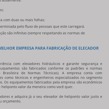
o atualmente.
es:
da com duas ou mais folhas;
terminada pelo fluxo de pessoas que este carregará.
ação são infinitas (sempre respeitando as normas de
 MELHOR EMPRESA PARA FABRICAÇÃO DE ELECADOR
riência com elevadores hidráulicos e garante segurança e
equipamentos são fabricados conforme os padrões e normas
ão Brasileira de Normas Técnicas). A empresa conta com
ntes como técnicos e engenheiros especializados no segmento
ços. Os equipamentos fabricados pela empresa são econômicos
 heliponto valor
da meneira como você quer.
adores e adquira já o seu
elevador de heliponto valor
justo e
eu orçamento.