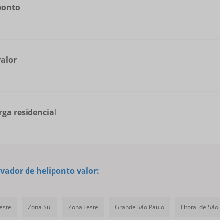
ponto
valor
ga residencial
vador de heliponto valor:
este
Zona Sul
Zona Leste
Grande São Paulo
Litoral de São