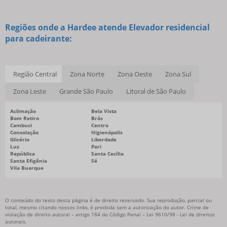
Regiões onde a Hardee atende Elevador residencial
para cadeirante:
Região Central
Zona Norte
Zona Oeste
Zona Sul
Zona Leste
Grande São Paulo
Litoral de São Paulo
Aclimação
Bela Vista
Bom Retiro
Brás
Cambuci
Centro
Consolação
Higienópolis
Glicério
Liberdade
Luz
Pari
República
Santa Cecília
Santa Efigênia
Sé
Vila Buarque
O conteúdo do texto desta página é de direito reservado. Sua reprodução, parcial ou
total, mesmo citando nossos links, é proibida sem a autorização do autor. Crime de
violação de direito autoral – artigo 184 do Código Penal –
Lei 9610/98 - Lei de direitos
autorais
.