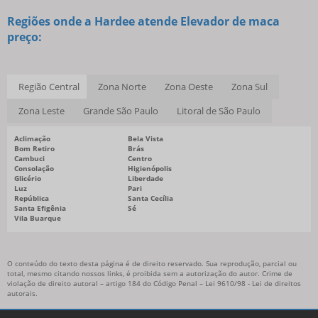
Regiões onde a Hardee atende Elevador de maca
preço:
Região Central
Zona Norte
Zona Oeste
Zona Sul
Zona Leste
Grande São Paulo
Litoral de São Paulo
Aclimação
Bela Vista
Bom Retiro
Brás
Cambuci
Centro
Consolação
Higienópolis
Glicério
Liberdade
Luz
Pari
República
Santa Cecília
Santa Efigênia
Sé
Vila Buarque
O conteúdo do texto desta página é de direito reservado. Sua reprodução, parcial ou
total, mesmo citando nossos links, é proibida sem a autorização do autor. Crime de
violação de direito autoral – artigo 184 do Código Penal –
Lei 9610/98 - Lei de direitos
autorais
.